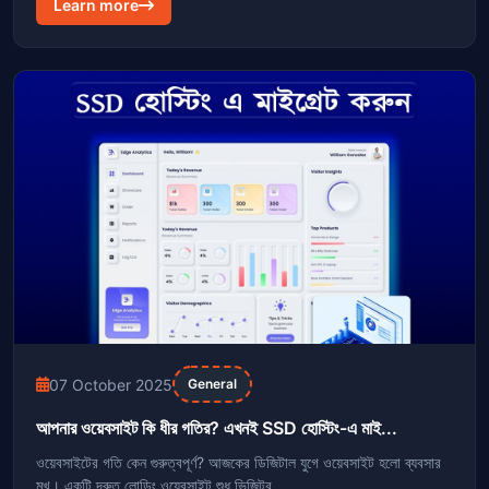
Learn more
07 October 2025
General
আপনার ওয়েবসাইট কি ধীর গতির? এখনই SSD হোস্টিং-এ মাই...
ওয়েবসাইটের গতি কেন গুরুত্বপূর্ণ? আজকের ডিজিটাল যুগে ওয়েবসাইট হলো ব্যবসার
মুখ। একটি দ্রুত লোডিং ওয়েবসাইট শুধু ভিজিটর...