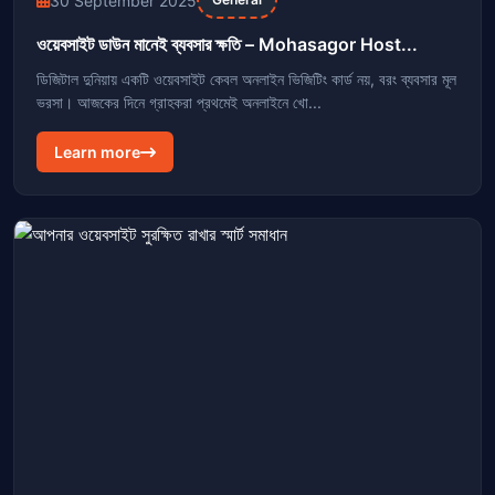
30 September 2025
ওয়েবসাইট ডাউন মানেই ব্যবসার ক্ষতি – Mohasagor Host...
ডিজিটাল দুনিয়ায় একটি ওয়েবসাইট কেবল অনলাইন ভিজিটিং কার্ড নয়, বরং ব্যবসার মূল
ভরসা। আজকের দিনে গ্রাহকরা প্রথমেই অনলাইনে খো...
Learn more