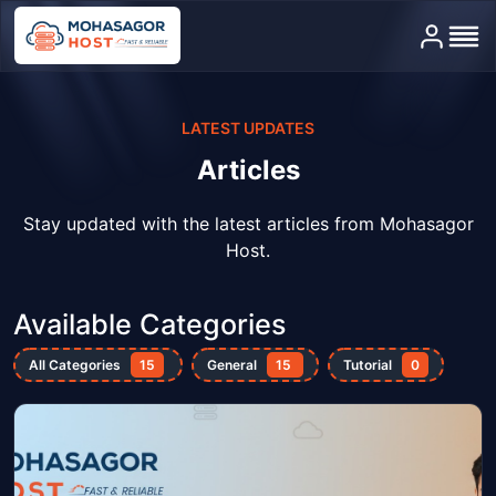
Home
LATEST UPDATES
Hosting
Articles
Domain
Stay updated with the latest articles from Mohasagor
Host.
Server
Help
Available Categories
All Categories
Contact
15
General
15
Tutorial
0
Dashboard Login